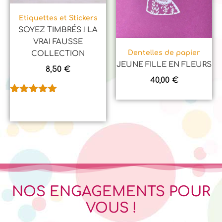
Etiquettes et Stickers
SOYEZ TIMBRÉS ! LA
VRAI FAUSSE
Dentelles de papier
COLLECTION
JEUNE FILLE EN FLEURS
8,50
€
40,00
€
Noté
1
5.00
sur 5
basé sur
notation
client
NOS ENGAGEMENTS POUR
VOUS !