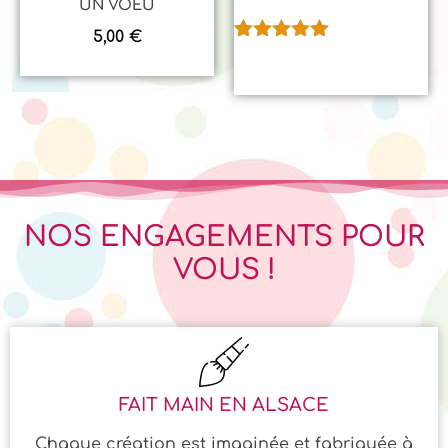
UN VOEU
5,00
€
Noté
2
5.00
sur 5
basé sur
notations
client
NOS ENGAGEMENTS POUR
VOUS !
FAIT MAIN EN ALSACE
Chaque création est imaginée et fabriquée à