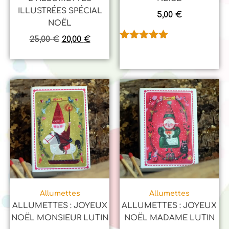
ILLUSTRÉES SPÉCIAL
5,00
€
NOËL
25,00
€
20,00
€
Noté
1
5.00
sur 5
basé sur
notation
client
Allumettes
Allumettes
ALLUMETTES : JOYEUX
ALLUMETTES : JOYEUX
NOËL MONSIEUR LUTIN
NOËL MADAME LUTIN