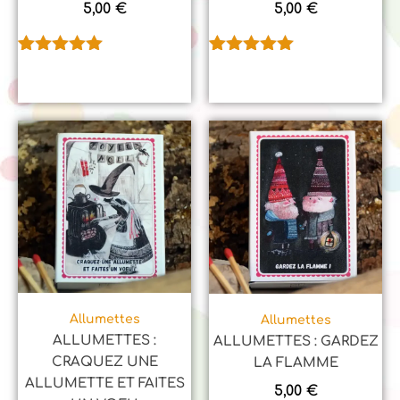
5,00
€
5,00
€
Noté
1
5.00
Noté
1
5.00
sur 5
sur 5
basé sur
basé sur
notation
notation
client
client
Allumettes
Allumettes
ALLUMETTES :
ALLUMETTES : GARDEZ
CRAQUEZ UNE
LA FLAMME
ALLUMETTE ET FAITES
5,00
€