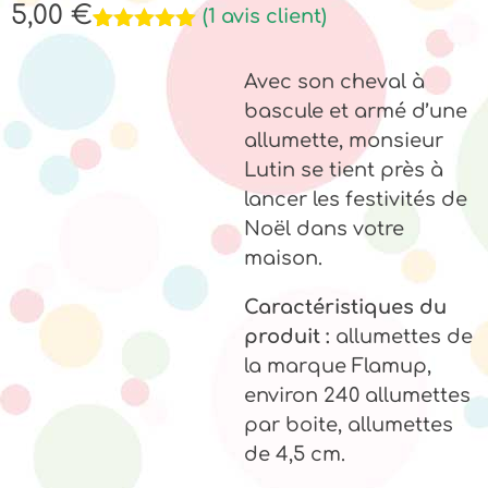
5,00
€
(
1
avis client)
Noté
1
5.00
sur 5
Avec son cheval à
basé sur
notation
bascule et armé d’une
client
allumette, monsieur
Lutin se tient près à
lancer les festivités de
Noël dans votre
maison.
Caractéristiques du
produit :
allumettes de
la marque Flamup,
environ 240 allumettes
par boite, allumettes
de 4,5 cm.