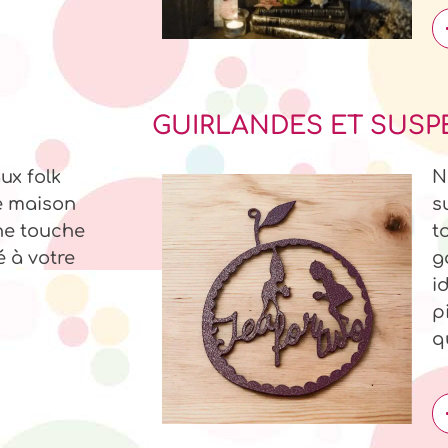
GUIRLANDES ET SUSP
ux folk
N
re maison
s
ne touche
t
é à votre
g
i
p
q