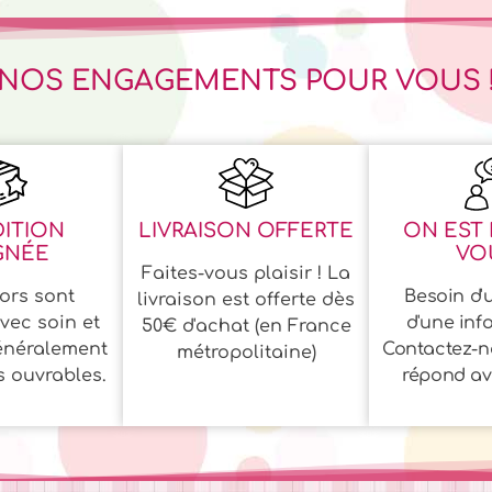
NOS ENGAGEMENTS POUR VOUS 
ITION
LIVRAISON OFFERTE
ON EST 
GNÉE
VOU
Faites-vous plaisir ! La
ors sont
Besoin d'u
livraison est offerte dès
vec soin et
d'une inf
50€ d'achat (en France
énéralement
Contactez-n
métropolitaine)
s ouvrables.
répond ave