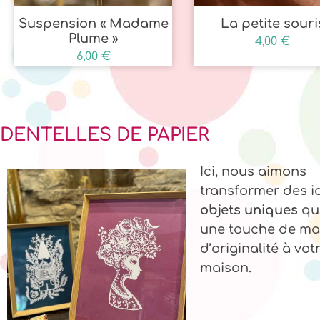
Suspension « Madame
La petite souri
Plume »
4,00
€
6,00
€
DENTELLES DE PAPIER
Ici, nous aimons
transformer des i
objets uniques
qui
une touche de ma
d’originalité à vot
maison.