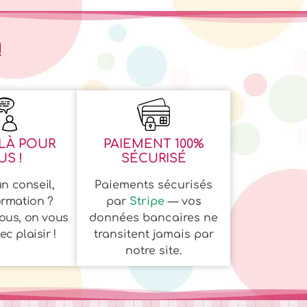
!
LÀ POUR
PAIEMENT 100%
S !
SÉCURISÉ
n conseil,
Paiements sécurisés
ormation ?
par
Stripe
— vos
ous, on vous
données bancaires ne
c plaisir !
transitent jamais par
notre site.