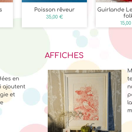
s
Poisson rêveur
Guirlande L
fol
35,00
€
15,0
AFFICHES
M
dées en
t
 ajoutent
n
gie et
p
re
l
m