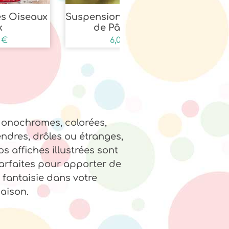
es Oiseaux
Suspension « Le gâteau
Lu
k
de Pâques »
0
€
6,00
€
onochromes, colorées,
endres, drôles ou étranges,
os affiches illustrées sont
arfaites pour apporter de
a fantaisie dans votre
aison.