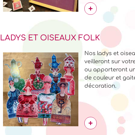
LADYS ET OISEAUX FOLK
Nos ladys et oisea
veilleront sur vot
ou apporteront u
de couleur et gait
décoration.