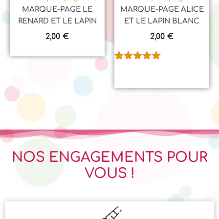
MARQUE-PAGE LE
MARQUE-PAGE ALICE
RENARD ET LE LAPIN
ET LE LAPIN BLANC
2,00
€
2,00
€
Noté
1
5.00
sur 5
basé sur
notation
client
NOS ENGAGEMENTS POUR
VOUS !