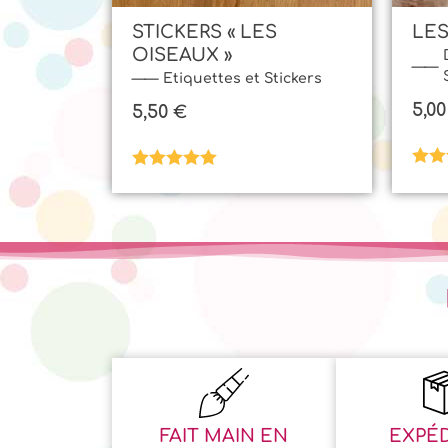
STICKERS « LES
LES
OISEAUX »
Etiquettes et Stickers
5,0
5,50
€
Not
Note
5.00
sur
sur 5
FAIT MAIN EN
EXPÉD