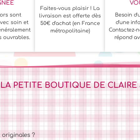
GNÉE
VOU
Faites-vous plaisir ! La
ors sont
Besoin d'u
livraison est offerte dès
vec soin et
d'une inf
50€ d'achat (en France
énéralement
Contactez-n
métropolitaine)
s ouvrables.
répond ave
 LA PETITE BOUTIQUE DE CLAIRE
 originales ?