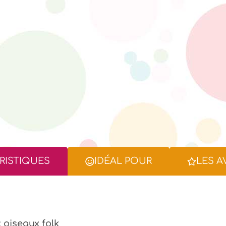
RISTIQUES
IDÉAL POUR
LES A
t oiseaux folk