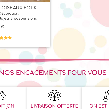
 OISEAUX FOLK
Décoration
,
Sujets & suspensions
0
€
e
5.00
 5
NOS ENGAGEMENTS POUR VOUS 
ITION
LIVRAISON OFFERTE
ON EST 