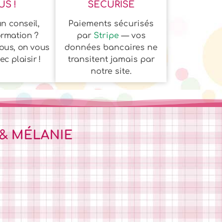
S !
SÉCURISÉ
n conseil,
Paiements sécurisés
ormation ?
par
Stripe
— vos
ous, on vous
données bancaires ne
c plaisir !
transitent jamais par
notre site.
 & MÉLANIE