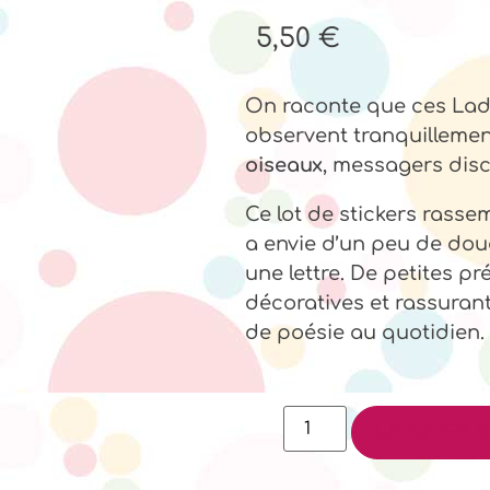
5,50
€
On raconte que ces Ladys
observent tranquilleme
oiseaux
, messagers discr
Ce lot de stickers rassemb
a envie d’un peu de douc
une lettre. De petites pré
décoratives et rassurant
de poésie au quotidien.
AJOUTER A