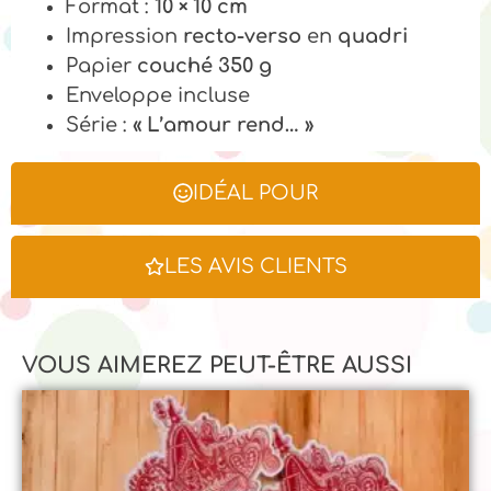
Format :
10 × 10 cm
Impression
recto-verso
en
quadri
Papier
couché 350 g
Enveloppe incluse
Série :
« L’amour rend… »
IDÉAL POUR
LES AVIS CLIENTS
VOUS AIMEREZ PEUT-ÊTRE AUSSI