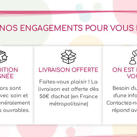
NOS ENGAGEMENTS POUR VOUS 
ITION
LIVRAISON OFFERTE
ON EST 
GNÉE
VOU
Faites-vous plaisir ! La
ors sont
Besoin d'u
livraison est offerte dès
vec soin et
d'une inf
50€ d'achat (en France
énéralement
Contactez-n
métropolitaine)
s ouvrables.
répond ave