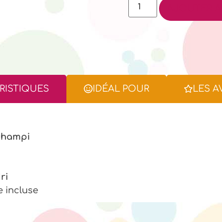
AJOUTER A
RISTIQUES
IDÉAL POUR
LES A
 champi
ri
 incluse