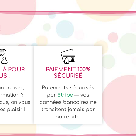
!
LÀ POUR
PAIEMENT 100%
S !
SÉCURISÉ
n conseil,
Paiements sécurisés
ormation ?
par
Stripe
— vos
ous, on vous
données bancaires ne
c plaisir !
transitent jamais par
notre site.