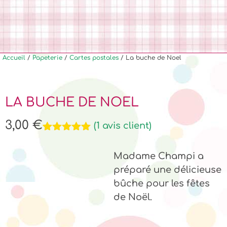
Accueil
/
Papeterie
/
Cartes postales
/ La buche de Noel
LA BUCHE DE NOEL
3,00
€
(
1
avis client)
Noté
1
5.00
sur 5
Madame Champi a
basé sur
notation
préparé une délicieuse
client
bûche pour les fêtes
de Noël.