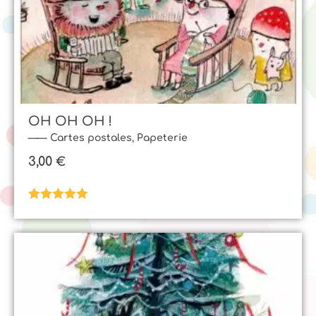
OH OH OH !
Cartes postales
,
Papeterie
3,00
€
Note
5.00
sur 5