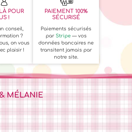
LÀ POUR
PAIEMENT 100%
S !
SÉCURISÉ
n conseil,
Paiements sécurisés
ormation ?
par
Stripe
— vos
ous, on vous
données bancaires ne
c plaisir !
transitent jamais par
notre site.
 & MÉLANIE