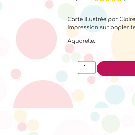
Noté
2
5.00
sur 5
basé sur
Carte illustrée par Clai
notations
Impression sur papier t
client
Aquarelle.
AJOUTER A