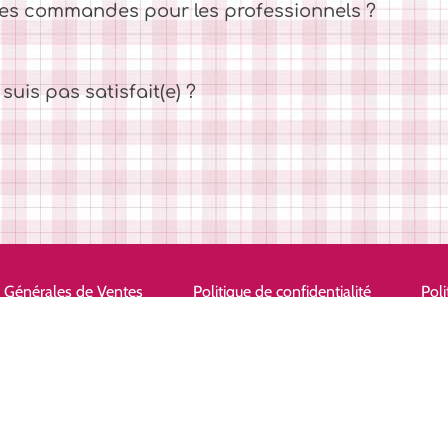
es commandes pour les professionnels ?
suis pas satisfait(e) ?
 Générales de Ventes
Politique de confidentialité
Poli
contact@claire-et-melanie.boutiq
06 03 44 26 17
pensé d’immatriculation au Registre du Commerce et des Sociétés et au Répertoire des Métiers Miss Graphi