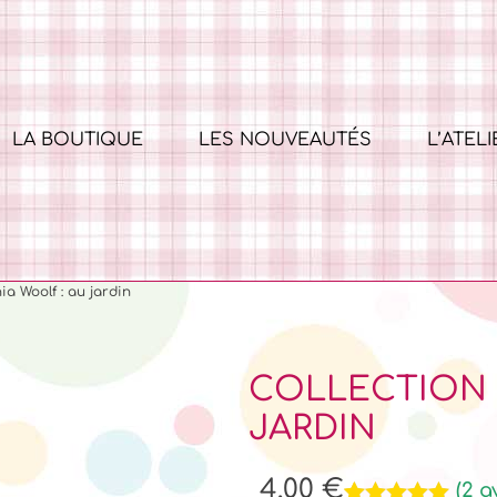
LA BOUTIQUE
LES NOUVEAUTÉS
L’ATELI
ia Woolf : au jardin
COLLECTION V
JARDIN
4,00
€
(
2
av