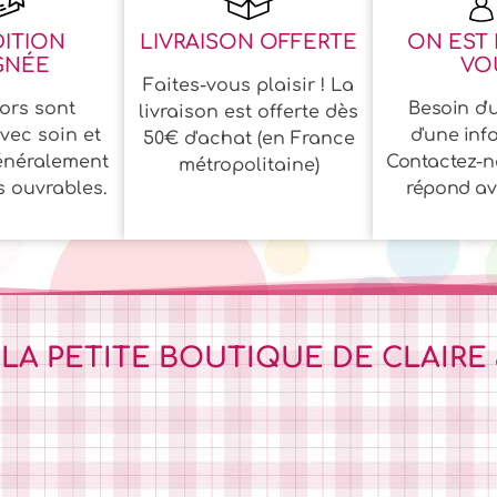
ITION
LIVRAISON OFFERTE
ON EST 
GNÉE
VOU
Faites-vous plaisir ! La
ors sont
Besoin d'u
livraison est offerte dès
vec soin et
d'une inf
50€ d'achat (en France
énéralement
Contactez-n
métropolitaine)
s ouvrables.
répond ave
 LA PETITE BOUTIQUE DE CLAIRE