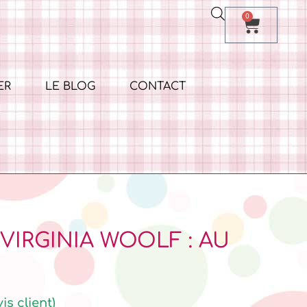
0
ER
LE BLOG
CONTACT
IRGINIA WOOLF : AU
is client)