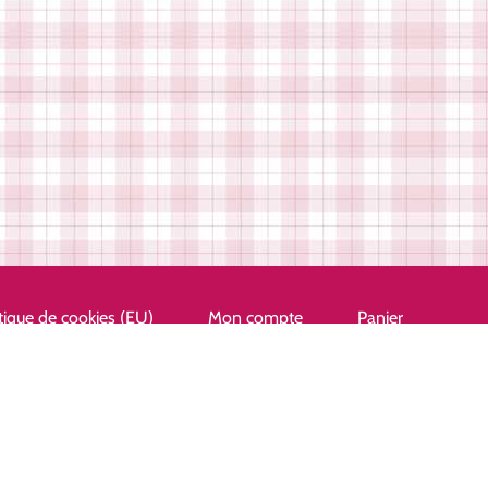
tique de cookies (EU)
Mon compte
Panier
ue
ste – Mélanie ROUVIERE – Siret : 753 124 346 00028 – APE : 7410Z