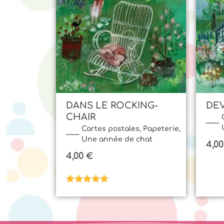
DANS LE ROCKING-
DE
CHAIR
Cartes postales
,
Papeterie
,
Une année de chat
4,0
4,00
€
Note
5.00
sur 5