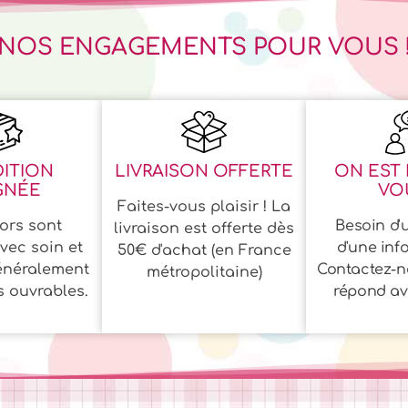
NOS ENGAGEMENTS POUR VOUS 
ITION
LIVRAISON OFFERTE
ON EST 
GNÉE
VOU
Faites-vous plaisir ! La
ors sont
Besoin d'u
livraison est offerte dès
vec soin et
d'une inf
50€ d'achat (en France
énéralement
Contactez-n
métropolitaine)
s ouvrables.
répond ave