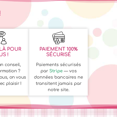
!
LÀ POUR
PAIEMENT 100%
S !
SÉCURISÉ
n conseil,
Paiements sécurisés
ormation ?
par
Stripe
— vos
ous, on vous
données bancaires ne
c plaisir !
transitent jamais par
notre site.