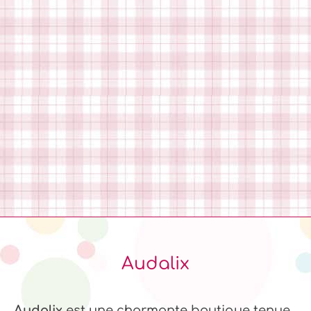
Audalix
Audalix
est une charmante boutique tenue