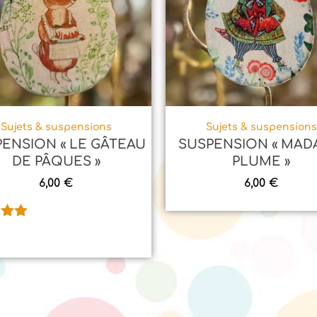
Sujets & suspensions
Sujets & suspensions
ENSION « LE GÂTEAU
SUSPENSION « MA
DE PÂQUES »
PLUME »
6,00
€
6,00
€
.00
sur
n