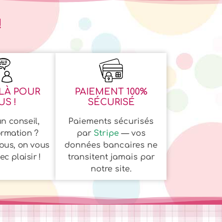
!
LÀ POUR
PAIEMENT 100%
S !
SÉCURISÉ
n conseil,
Paiements sécurisés
ormation ?
par
Stripe
— vos
ous, on vous
données bancaires ne
c plaisir !
transitent jamais par
notre site.