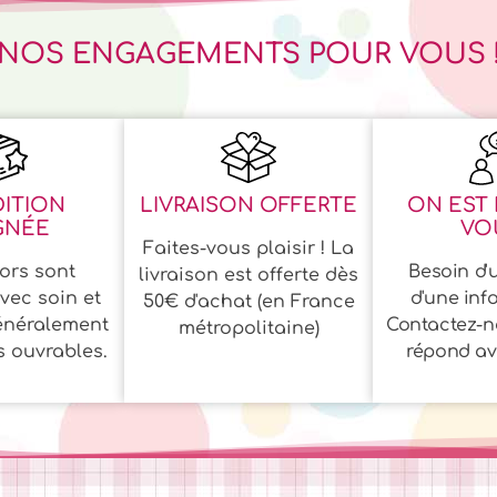
NOS ENGAGEMENTS POUR VOUS 
ITION
LIVRAISON OFFERTE
ON EST 
GNÉE
VOU
Faites-vous plaisir ! La
ors sont
Besoin d'u
livraison est offerte dès
vec soin et
d'une inf
50€ d'achat (en France
énéralement
Contactez-n
métropolitaine)
s ouvrables.
répond ave