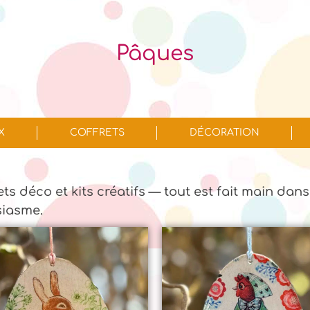
Pâques
X
COFFRETS
DÉCORATION
jets déco et kits créatifs — tout est fait main dans
siasme.