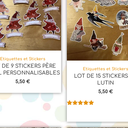
Etiquettes et Stickers
 DE 9 STICKERS PÈRE
Etiquettes et Sticker
 PERSONNALISABLES
LOT DE 15 STICKERS
5,50
€
LUTIN
5,50
€
Noté
1
5.00
sur 5
basé sur
notation