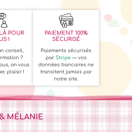
LÀ POUR
PAIEMENT 100%
S !
SÉCURISÉ
n conseil,
Paiements sécurisés
ormation ?
par
Stripe
— vos
ous, on vous
données bancaires ne
c plaisir !
transitent jamais par
notre site.
 & MÉLANIE