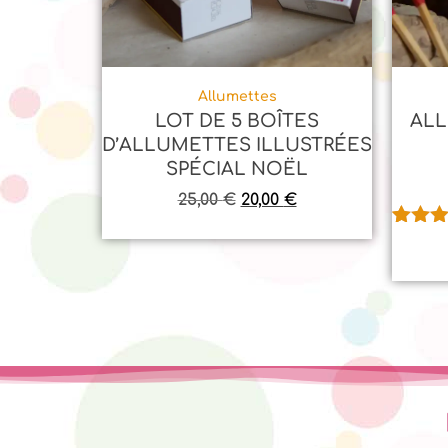
Allumettes
LOT DE 5 BOÎTES
ALL
D’ALLUMETTES ILLUSTRÉES
SPÉCIAL NOËL
25,00
€
20,00
€
Noté
1
5
sur 5
basé 
notatio
client