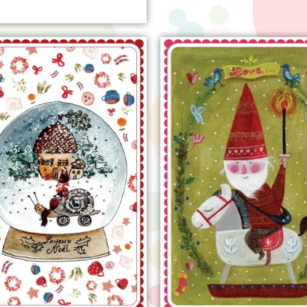
sur
n