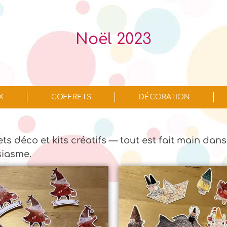
Noël 2023
X
COFFRETS
DÉCORATION
jets déco et kits créatifs — tout est fait main dans
siasme.