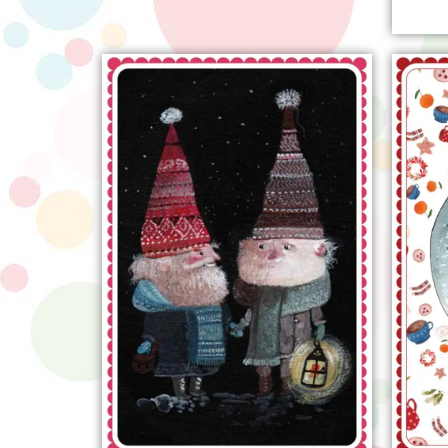
sur 5
basé 
notatio
client