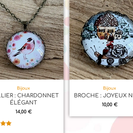
client
Bijoux
Bijoux
LIER : CHARDONNET
BROCHE : JOYEUX 
ÉLÉGANT
10,00
€
14,00
€
.00