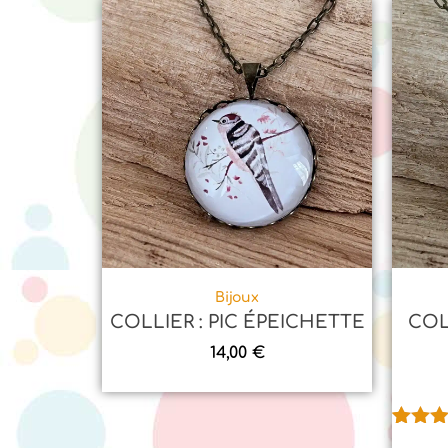
Bijoux
COLLIER : PIC ÉPEICHETTE
COL
14,00
€
Noté
1
5