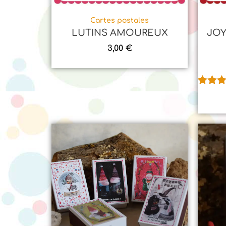
Cartes postales
LUTINS AMOUREUX
JOY
3,00
€
Noté
1
5
sur 5
basé 
notatio
client