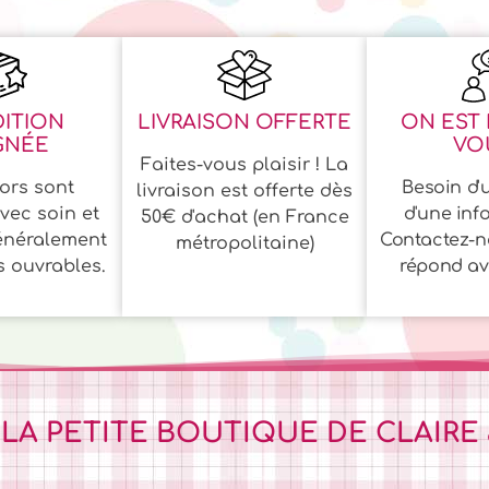
ITION
LIVRAISON OFFERTE
ON EST 
GNÉE
VOU
Faites-vous plaisir ! La
ors sont
Besoin d'u
livraison est offerte dès
vec soin et
d'une inf
50€ d'achat (en France
énéralement
Contactez-n
métropolitaine)
s ouvrables.
répond ave
 LA PETITE BOUTIQUE DE CLAIRE