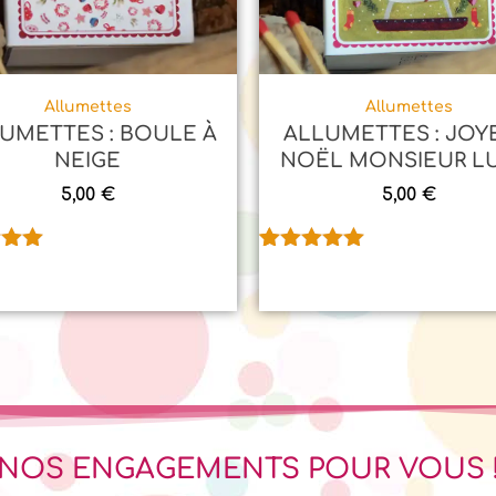
Allumettes
Allumettes
UMETTES : BOULE À
ALLUMETTES : JOY
NEIGE
NOËL MONSIEUR L
5,00
€
5,00
€
.00
Noté
1
5.00
sur 5
sur
basé sur
n
notation
client
NOS ENGAGEMENTS POUR VOUS 