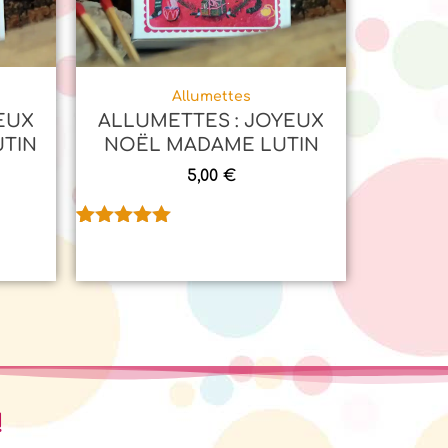
Allumettes
EUX
ALLUMETTES : JOYEUX
UTIN
NOËL MADAME LUTIN
5,00
€
Noté
1
5.00
sur 5
basé sur
notation
client
!