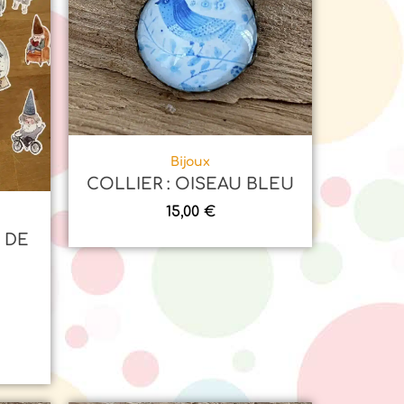
Bijoux
COLLIER : OISEAU BLEU
15,00
€
s
 DE