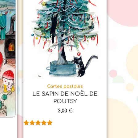
Cartes postales
LE SAPIN DE NOËL DE
POUTSY
3,00
€
Noté
1
5.00
sur 5