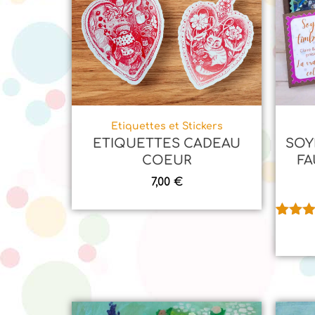
Etiquettes et Stickers
ETIQUETTES CADEAU
SOY
COEUR
FA
7,00
€
Noté
1
5
sur 5
basé 
notatio
client