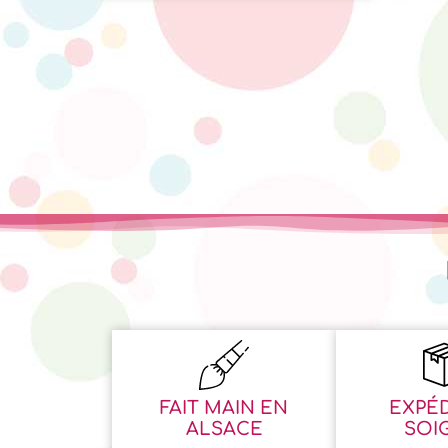
notation
client
FAIT MAIN EN
EXPÉD
ALSACE
SOI