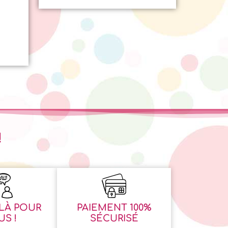
basé sur
notation
client
!
LÀ POUR
PAIEMENT 100%
S !
SÉCURISÉ