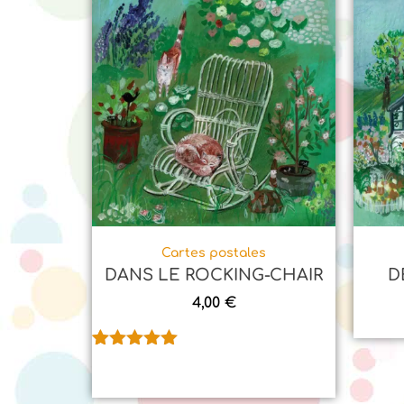
Cartes postales
DANS LE ROCKING-CHAIR
D
4,00
€
Noté
1
5.00
sur 5
basé sur