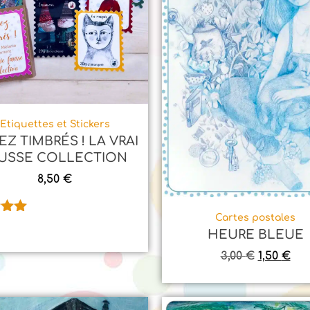
Etiquettes et Stickers
EZ TIMBRÉS ! LA VRAI
USSE COLLECTION
8,50
€
Cartes postales
.00
HEURE BLEUE
sur
3,00
€
1,50
€
n