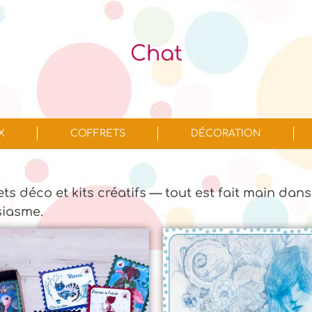
Chat
X
COFFRETS
DÉCORATION
jets déco et kits créatifs — tout est fait main dans
siasme.