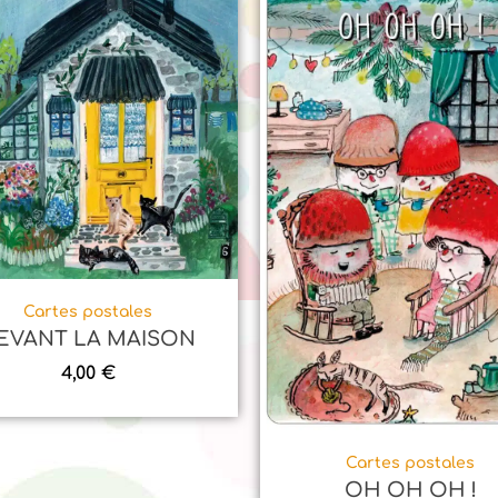
Cartes postales
EVANT LA MAISON
4,00
€
Cartes postales
OH OH OH !