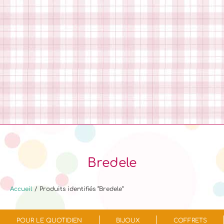
Bredele
Accueil
/ Produits identifiés “Bredele”
POUR LE QUOTIDIEN
BIJOUX
COFFRETS