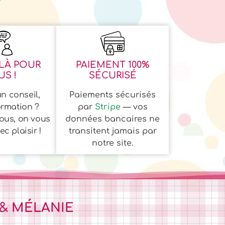
LÀ POUR
PAIEMENT 100%
S !
SÉCURISÉ
n conseil,
Paiements sécurisés
ormation ?
par
Stripe
— vos
ous, on vous
données bancaires ne
c plaisir !
transitent jamais par
notre site.
 & MÉLANIE