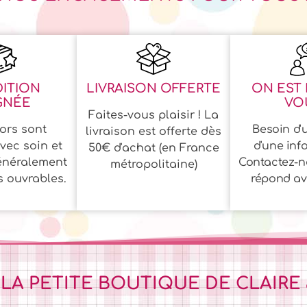
ITION
LIVRAISON OFFERTE
ON EST 
GNÉE
VOU
Faites-vous plaisir ! La
ors sont
Besoin d'u
livraison est offerte dès
vec soin et
d'une inf
50€ d'achat (en France
énéralement
Contactez-n
métropolitaine)
s ouvrables.
répond ave
 LA PETITE BOUTIQUE DE CLAIRE