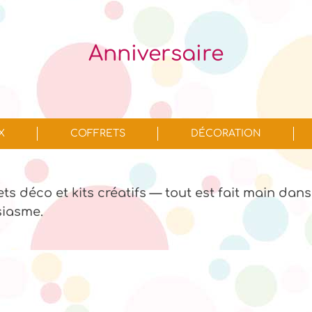
Anniversaire
X
COFFRETS
DÉCORATION
jets déco et kits créatifs — tout est fait main dans
siasme.